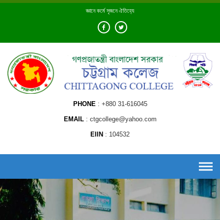
Skip
জ্ঞানে কর্মে সৃজনে ঐতিহ্যে
to
content
PHONE
+880 31-616045
EMAIL
ctgcollege@yahoo.com
EIIN
104532