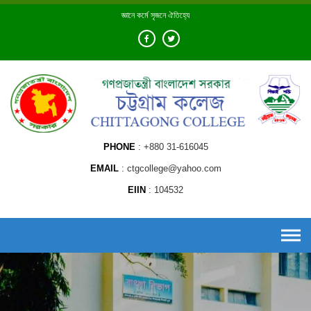
Skip
জ্ঞানে কর্মে সৃজনে ঐতিহ্যে
to
content
PHONE
+880 31-616045
EMAIL
ctgcollege@yahoo.com
EIIN
104532