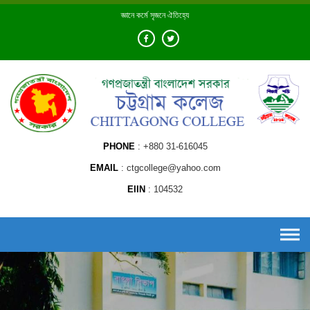
Skip
জ্ঞানে কর্মে সৃজনে ঐতিহ্যে
to
content
PHONE
+880 31-616045
EMAIL
ctgcollege@yahoo.com
EIIN
104532