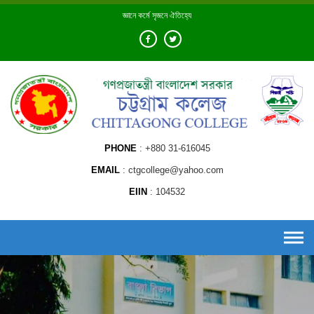
Skip
জ্ঞানে কর্মে সৃজনে ঐতিহ্যে
to
content
PHONE
+880 31-616045
EMAIL
ctgcollege@yahoo.com
EIIN
104532