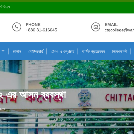
ে ঐতিহ্যে
PHONE
EMAIL
+880 31-616045
ctgcollege@ya
জার্নাল
নোটিশবোর্ড
এপিএ ও শুদ্ধাচার
বার্ষিক প্রতিবেদন
নির্দেশনাবলী
২০২২ এর আসন ব্যবস্থা
বস্থা