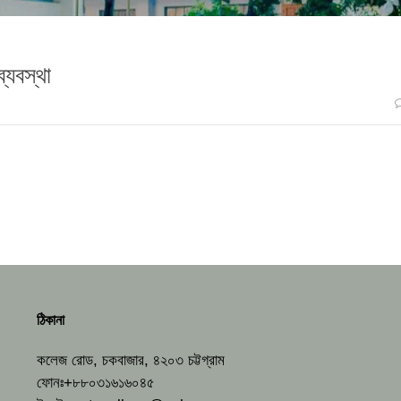
্যবস্থা
ঠিকানা
কলেজ রোড, চকবাজার, ৪২০৩ চট্টগ্রাম
ফোনঃ+৮৮০৩১৬১৬০৪৫