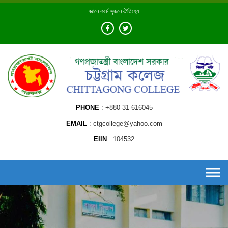
Skip
জ্ঞানে কর্মে সৃজনে ঐতিহ্যে
to
content
PHONE
+880 31-616045
EMAIL
ctgcollege@yahoo.com
EIIN
104532