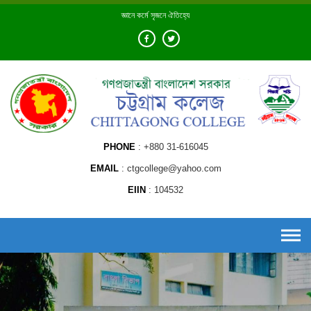
Skip
জ্ঞানে কর্মে সৃজনে ঐতিহ্যে
to
content
PHONE
+880 31-616045
EMAIL
ctgcollege@yahoo.com
EIIN
104532