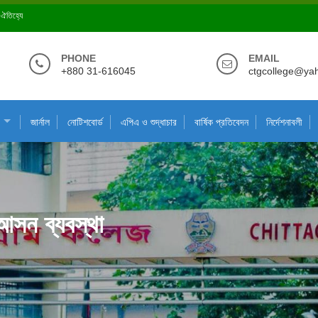
ে ঐতিহ্যে
PHONE
EMAIL
+880 31-616045
ctgcollege@ya
জার্নাল
নোটিশবোর্ড
এপিএ ও শুদ্ধাচার
বার্ষিক প্রতিবেদন
নির্দেশনাবলী
 আসন ব্যবস্থা