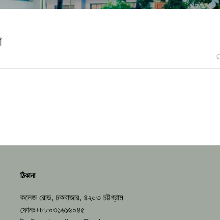
া
ঠিকানা
কলেজ রোড, চকবাজার, ৪২০৩ চট্টগ্রাম
ফোনঃ+৮৮০৩১৬১৬০৪৫