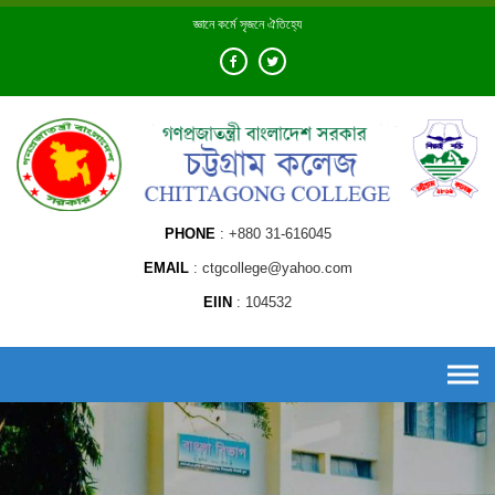
Skip
জ্ঞানে কর্মে সৃজনে ঐতিহ্যে
to
content
PHONE
+880 31-616045
EMAIL
ctgcollege@yahoo.com
EIIN
104532