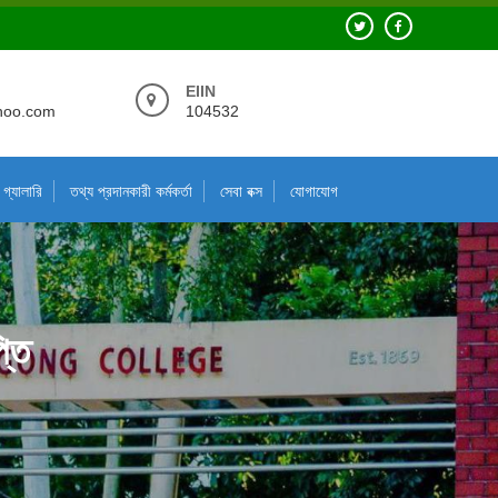
EIIN
hoo.com
104532
গ্যালারি
তথ্য প্রদানকারী কর্মকর্তা
সেবা বক্স
যোগাযোগ
্তি