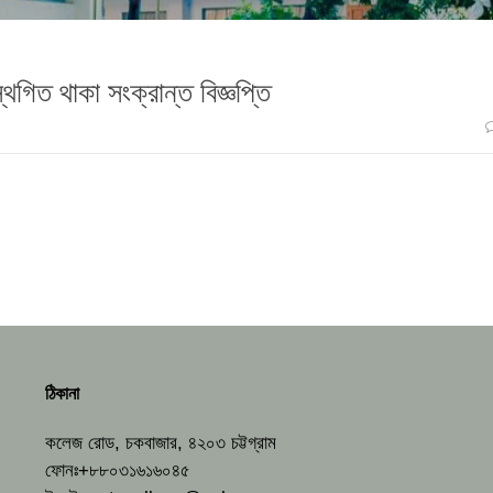
 স্থগিত থাকা সংক্রান্ত বিজ্ঞপ্তি
ঠিকানা
কলেজ রোড, চকবাজার, ৪২০৩ চট্টগ্রাম
ফোনঃ+৮৮০৩১৬১৬০৪৫