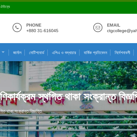
ে ঐতিহ্যে
PHONE
EMAIL
+880 31-616045
ctgcollege@ya
জার্নাল
নোটিশবোর্ড
এপিএ ও শুদ্ধাচার
বার্ষিক প্রতিবেদন
নির্দেশনাবলী
রেণিকার্যক্রম স্থগিত থাকা সংক্রান্ত বিজ্ঞপ
থগিত থাকা সংক্রান্ত বিজ্ঞপ্তি