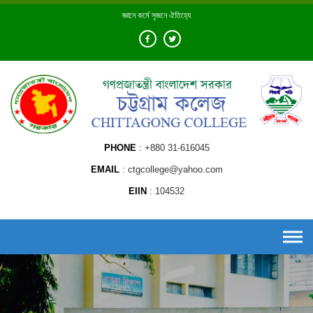
Skip
জ্ঞানে কর্মে সৃজনে ঐতিহ্যে
to
content
PHONE
+880 31-616045
EMAIL
ctgcollege@yahoo.com
EIIN
104532