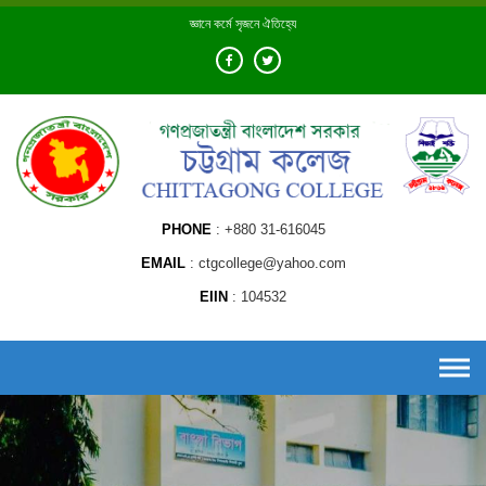
Skip
জ্ঞানে কর্মে সৃজনে ঐতিহ্যে
to
content
PHONE
+880 31-616045
EMAIL
ctgcollege@yahoo.com
EIIN
104532