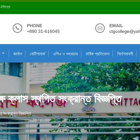
ে ঐতিহ্যে
PHONE
EMAIL
+880 31-616045
ctgcollege@ya
জার্নাল
নোটিশবোর্ড
এপিএ ও শুদ্ধাচার
বার্ষিক প্রতিবেদন
নির্দেশনাবলী
ষে ক্লাস স্থগিত সংক্রান্ত বিজ্ঞপ্তি
 সংক্রান্ত বিজ্ঞপ্তি