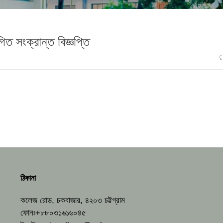
িত সংক্রান্ত বিজ্ঞপ্তি
ঠিকানা
কলেজ রোড, চকবাজার, ৪২০৩ চট্টগ্রাম
ফোনঃ+৮৮০৩১৬১৬০৪৫