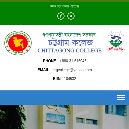
Skip
জ্ঞানে কর্মে সৃজনে ঐতিহ্যে
to
content
PHONE
+880 31-616045
EMAIL
ctgcollege@yahoo.com
EIIN
104532