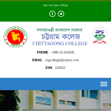
Skip
জ্ঞানে কর্মে সৃজনে ঐতিহ্যে
to
content
PHONE
+880 31-616045
EMAIL
ctgcollege@yahoo.com
EIIN
104532