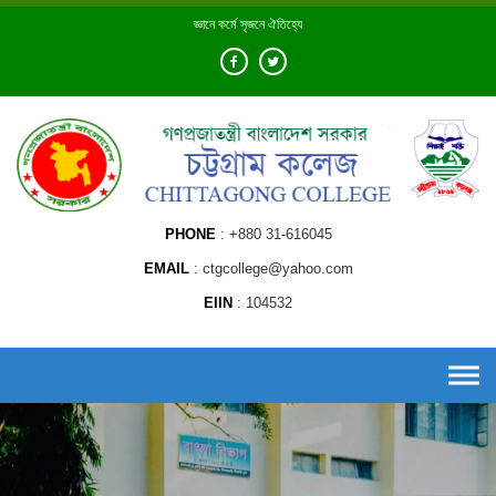
Skip
জ্ঞানে কর্মে সৃজনে ঐতিহ্যে
to
content
PHONE
+880 31-616045
EMAIL
ctgcollege@yahoo.com
EIIN
104532