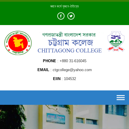
Skip
জ্ঞানে কর্মে সৃজনে ঐতিহ্যে
to
content
PHONE
+880 31-616045
EMAIL
ctgcollege@yahoo.com
EIIN
104532