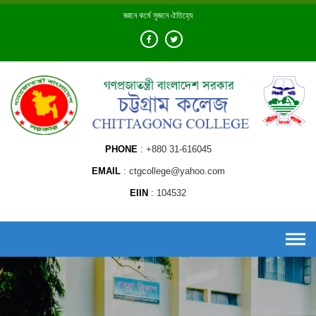
Skip
জ্ঞানে কর্মে সৃজনে ঐতিহ্যে
to
content
PHONE
+880 31-616045
EMAIL
ctgcollege@yahoo.com
EIIN
104532