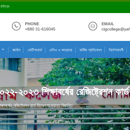
ে ঐতিহ্যে
PHONE
EMAIL
+880 31-616045
ctgcollege@ya
জার্নাল
নোটিশবোর্ড
এপিএ ও শুদ্ধাচার
বার্ষিক প্রতিবেদন
নির্দেশনাবলী
২০২২-২০২৩ শিক্ষাবর্ষের রেজিষ্ট্রেশন কার্
াবর্ষের রেজিষ্ট্রেশন কার্ড বিতরণ সংক্রান্ত বিজ্ঞপ্তি