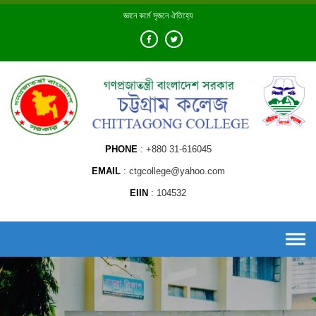
Skip
জ্ঞানে কর্মে সৃজনে ঐতিহ্যে
to
content
PHONE
+880 31-616045
EMAIL
ctgcollege@yahoo.com
EIIN
104532