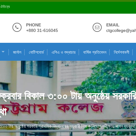
ে ঐতিহ্যে
PHONE
EMAIL
+880 31-616045
ctgcollege@ya
জার্নাল
নোটিশবোর্ড
এপিএ ও শুদ্ধাচার
বার্ষিক প্রতিবেদন
নির্দেশনাবলী
রবার বিকাল ৩:০০ টায় অনুষ্ঠেয় সরকারি 
থা
০ টায় অনুষ্ঠেয় সরকারি প্রাথমিক বিদ্যালয়ের সহকারী শিক্ষক নিয়োগ পরীক্ষার আসন ব্যবস্থা