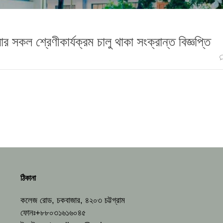
সকল শ্রেণীকার্যক্রম চালু থাকা সংক্রান্ত বিজ্ঞপ্তি
ঠিকানা
কলেজ রোড, চকবাজার, ৪২০৩ চট্টগ্রাম
ফোনঃ+৮৮০৩১৬১৬০৪৫