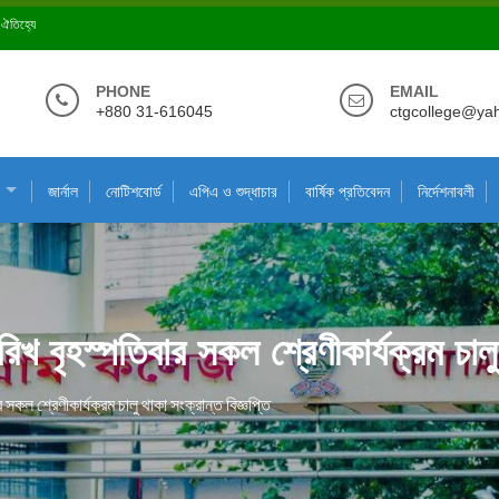
ে ঐতিহ্যে
PHONE
EMAIL
+880 31-616045
ctgcollege@ya
জার্নাল
নোটিশবোর্ড
এপিএ ও শুদ্ধাচার
বার্ষিক প্রতিবেদন
নির্দেশনাবলী
বৃহস্পতিবার সকল শ্রেণীকার্যক্রম চালু থ
ল শ্রেণীকার্যক্রম চালু থাকা সংক্রান্ত বিজ্ঞপ্তি