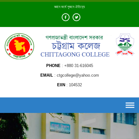
Skip
জ্ঞানে কর্মে সৃজনে ঐতিহ্যে
to
content
PHONE
+880 31-616045
EMAIL
ctgcollege@yahoo.com
EIIN
104532