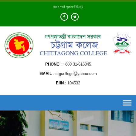
Skip
জ্ঞানে কর্মে সৃজনে ঐতিহ্যে
to
content
PHONE
+880 31-616045
EMAIL
ctgcollege@yahoo.com
EIIN
104532