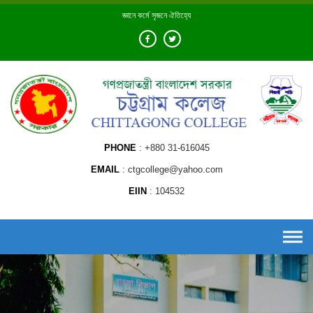
Skip
জ্ঞানে কর্মে সৃজনে ঐতিহ্যে
to
content
PHONE
+880 31-616045
EMAIL
ctgcollege@yahoo.com
EIIN
104532