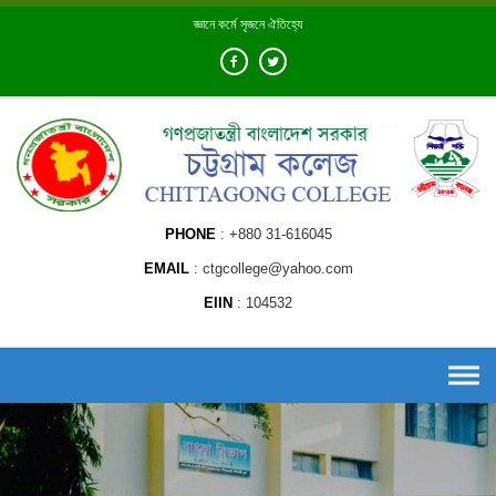
Skip
জ্ঞানে কর্মে সৃজনে ঐতিহ্যে
to
content
PHONE
+880 31-616045
EMAIL
ctgcollege@yahoo.com
EIIN
104532