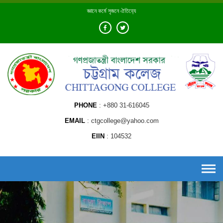
Skip
জ্ঞানে কর্মে সৃজনে ঐতিহ্যে
to
content
PHONE
+880 31-616045
EMAIL
ctgcollege@yahoo.com
EIIN
104532