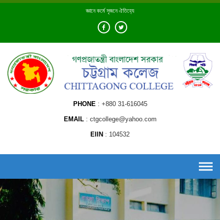
Skip
জ্ঞানে কর্মে সৃজনে ঐতিহ্যে
to
content
PHONE
+880 31-616045
EMAIL
ctgcollege@yahoo.com
EIIN
104532