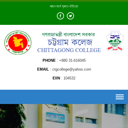
Skip
জ্ঞানে কর্মে সৃজনে ঐতিহ্যে
to
content
PHONE
+880 31-616045
EMAIL
ctgcollege@yahoo.com
EIIN
104532