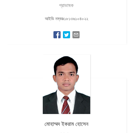
প্রাভাষক
আইডি নম্বরঃ১৮১৩৬১০৪০২২
মোহাম্মদ ইকরাম হোসেন