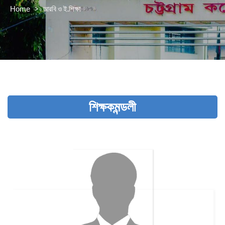
>
আরবি ও ই.শিক্ষা
Home
শিক্ষকমন্ডলী