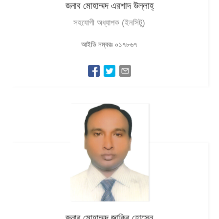
জনাব মোহাম্মদ এরশাদ উল্লাহ্‌
সহযোগী অধ্যাপক (ইনসিটু)
আইডি নম্বরঃ ০১৭৮৬৭
জনাব মোহাম্মদ জাকির হোসেন