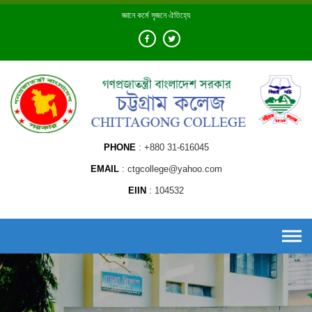
Skip
জ্ঞানে কর্মে সৃজনে ঐতিহ্যে
to
content
PHONE
+880 31-616045
EMAIL
ctgcollege@yahoo.com
EIIN
104532