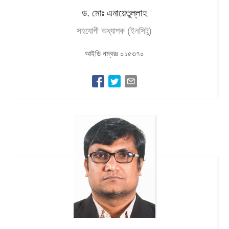
ড. মোঃ এনায়েতুল্লাহ
সহযোগী অধ্যাপক (ইনসিটু)
আইডি নম্বরঃ ০১৫৩৭০