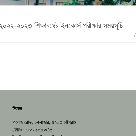
্ব ২০২২-২০২৩ শিক্ষাবর্ষের ইনকোর্স পরীক্ষার সময়সূচি
ঠিকানা
কলেজ রোড, চকবাজার, ৪২০৩ চট্টগ্রাম
ফোনঃ+৮৮০৩১৬১৬০৪৫