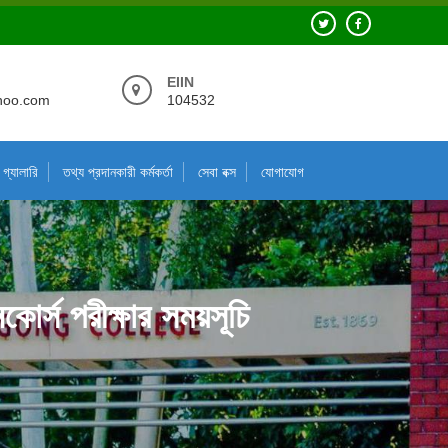
EIIN
hoo.com
104532
গ্যালারি
তথ্য প্রদানকারী কর্মকর্তা
সেবা বক্স
যোগাযোগ
নকোর্স পরীক্ষার সময়সূচি