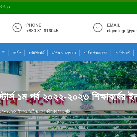
ে ঐতিহ্যে
PHONE
EMAIL
+880 31-616045
ctgcollege@ya
জার্নাল
নোটিশবোর্ড
এপিএ ও শুদ্ধাচার
বার্ষিক প্রতিবেদন
নির্দেশনাবলী
্টার্স ১ম পর্ব ২০২২-২০২৩ শিক্ষাবর্ষের ই
২০২২-২০২৩ শিক্ষাবর্ষের ইনকোর্স পরীক্ষার সময়সূচি