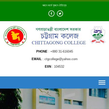
Skip
জ্ঞানে কর্মে সৃজনে ঐতিহ্যে
to
content
PHONE
+880 31-616045
EMAIL
ctgcollege@yahoo.com
EIIN
104532