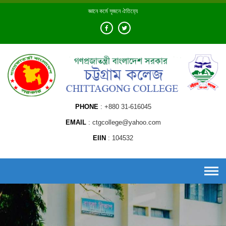
Skip
জ্ঞানে কর্মে সৃজনে ঐতিহ্যে
to
content
PHONE
+880 31-616045
EMAIL
ctgcollege@yahoo.com
EIIN
104532