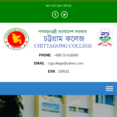
Skip
জ্ঞানে কর্মে সৃজনে ঐতিহ্যে
to
content
PHONE
+880 31-616045
EMAIL
ctgcollege@yahoo.com
EIIN
104532