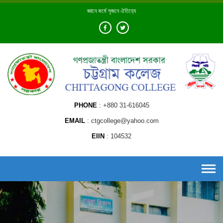
Skip
জ্ঞানে কর্মে সৃজনে ঐতিহ্যে
to
content
PHONE
+880 31-616045
EMAIL
ctgcollege@yahoo.com
EIIN
104532