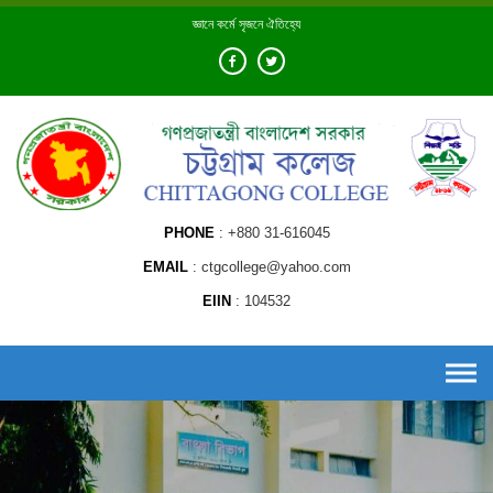
Skip
জ্ঞানে কর্মে সৃজনে ঐতিহ্যে
to
content
PHONE
+880 31-616045
EMAIL
ctgcollege@yahoo.com
EIIN
104532