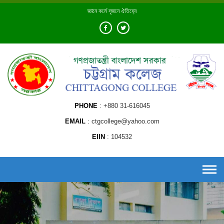
Skip
জ্ঞানে কর্মে সৃজনে ঐতিহ্যে
to
content
PHONE
+880 31-616045
EMAIL
ctgcollege@yahoo.com
EIIN
104532