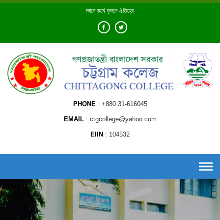
Skip
জ্ঞানে কর্মে সৃজনে ঐতিহ্যে
to
content
PHONE
+880 31-616045
EMAIL
ctgcollege@yahoo.com
EIIN
104532