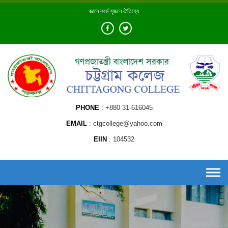
Skip
জ্ঞানে কর্মে সৃজনে ঐতিহ্যে
to
content
PHONE
+880 31-616045
EMAIL
ctgcollege@yahoo.com
EIIN
104532