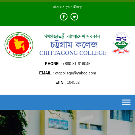
Skip
জ্ঞানে কর্মে সৃজনে ঐতিহ্যে
to
content
PHONE
+880 31-616045
EMAIL
ctgcollege@yahoo.com
EIIN
104532