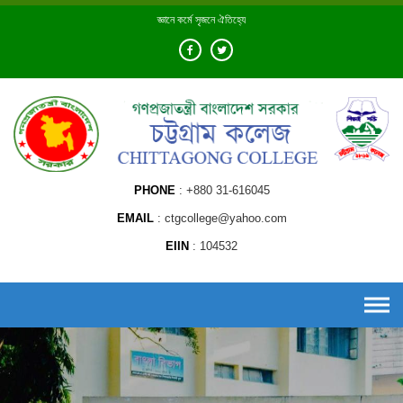
Skip
জ্ঞানে কর্মে সৃজনে ঐতিহ্যে
to
content
PHONE
+880 31-616045
EMAIL
ctgcollege@yahoo.com
EIIN
104532