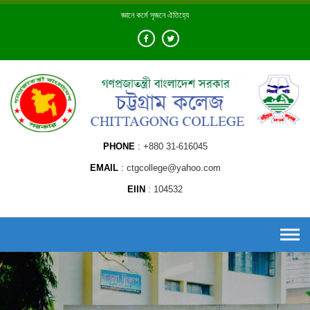
Skip
জ্ঞানে কর্মে সৃজনে ঐতিহ্যে
to
content
PHONE
+880 31-616045
EMAIL
ctgcollege@yahoo.com
EIIN
104532