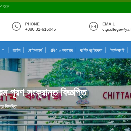
ে ঐতিহ্যে
PHONE
EMAIL
+880 31-616045
ctgcollege@ya
জার্নাল
নোটিশবোর্ড
এপিএ ও শুদ্ধাচার
বার্ষিক প্রতিবেদন
নির্দেশনাবলী
ম পূরণ সংক্রান্ত বিজ্ঞপ্তি
্ত বিজ্ঞপ্তি