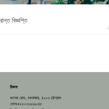
ান্ত বিজ্ঞপ্তি
ঠিকানা
কলেজ রোড, চকবাজার, ৪২০৩ চট্টগ্রাম
ফোনঃ+৮৮০৩১৬১৬০৪৫