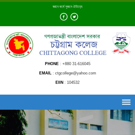
Skip
জ্ঞানে কর্মে সৃজনে ঐতিহ্যে
to
content
PHONE
+880 31-616045
EMAIL
ctgcollege@yahoo.com
EIIN
104532