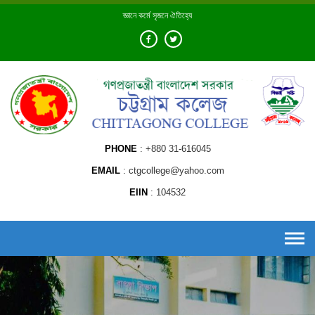
Skip
জ্ঞানে কর্মে সৃজনে ঐতিহ্যে
to
content
PHONE
+880 31-616045
EMAIL
ctgcollege@yahoo.com
EIIN
104532