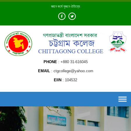
Skip
জ্ঞানে কর্মে সৃজনে ঐতিহ্যে
to
content
PHONE
+880 31-616045
EMAIL
ctgcollege@yahoo.com
EIIN
104532