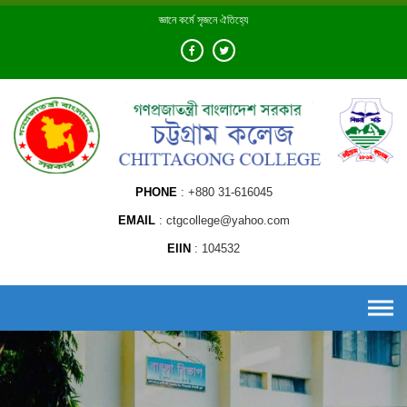
Skip
জ্ঞানে কর্মে সৃজনে ঐতিহ্যে
to
content
PHONE
+880 31-616045
EMAIL
ctgcollege@yahoo.com
EIIN
104532