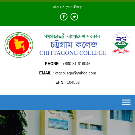
Skip
জ্ঞানে কর্মে সৃজনে ঐতিহ্যে
to
content
PHONE
+880 31-616045
EMAIL
ctgcollege@yahoo.com
EIIN
104532