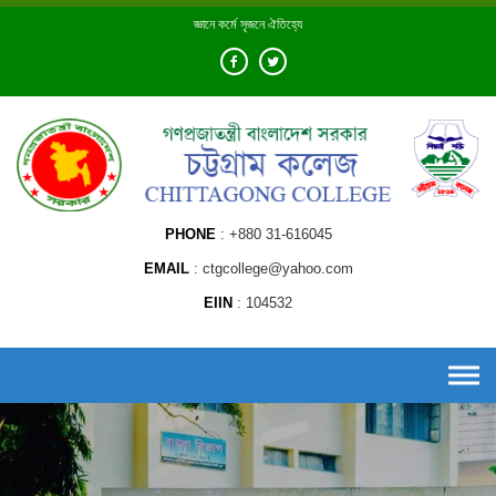
Skip
জ্ঞানে কর্মে সৃজনে ঐতিহ্যে
to
content
PHONE
+880 31-616045
EMAIL
ctgcollege@yahoo.com
EIIN
104532