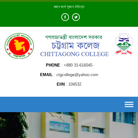
Skip
জ্ঞানে কর্মে সৃজনে ঐতিহ্যে
to
content
PHONE
+880 31-616045
EMAIL
ctgcollege@yahoo.com
EIIN
104532